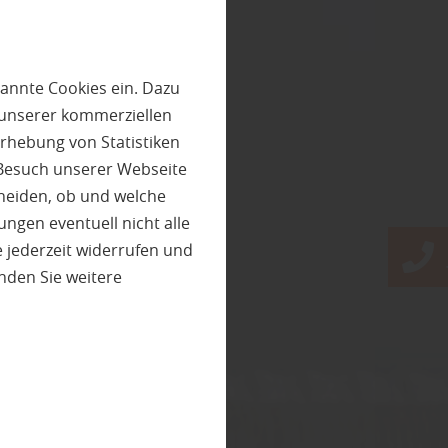
annte Cookies ein. Dazu
 unserer kommerziellen
rhebung von Statistiken
 Besuch unserer Webseite
heiden, ob und welche
ungen eventuell nicht alle
 jederzeit widerrufen und
nden Sie weitere