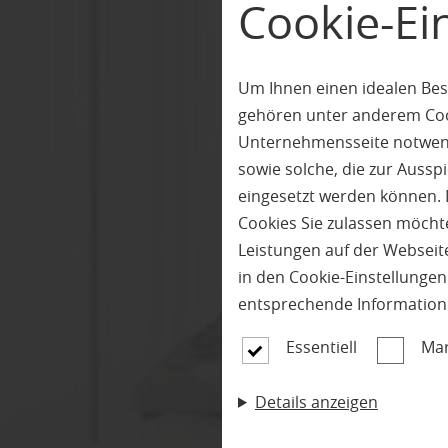
Cookie-Ei
Um Ihnen einen idealen Bes
gehören unter anderem Cook
Unternehmensseite notwendi
sowie solche, die zur Auss
eingesetzt werden können. 
Cookies Sie zulassen möchte
Leistungen auf der Webseite
in den Cookie-Einstellunge
entsprechende Information
Essentiell
Mar
Details anzeigen