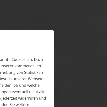
annte Cookies ein. Dazu
 unserer kommerziellen
rhebung von Statistiken
 Besuch unserer Webseite
heiden, ob und welche
ungen eventuell nicht alle
 jederzeit widerrufen und
nden Sie weitere