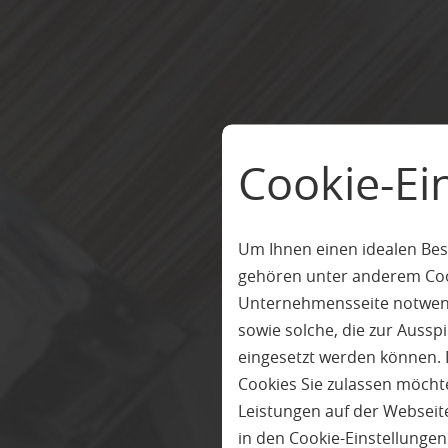
Cookie-Ei
Um Ihnen einen idealen Bes
gehören unter anderem Cook
Unternehmensseite notwendi
sowie solche, die zur Auss
eingesetzt werden können. 
Cookies Sie zulassen möchte
Leistungen auf der Webseite
in den Cookie-Einstellunge