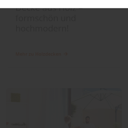
Decke aus Holz –
formschön und
hochmodern!
Mehr zu Holzdecken