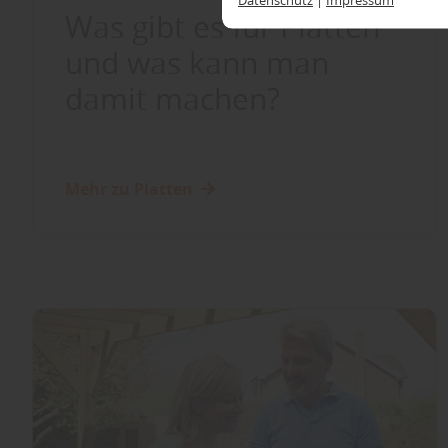
Was gibt es für Platten
und was kann man
damit machen?
Mehr zu Platten