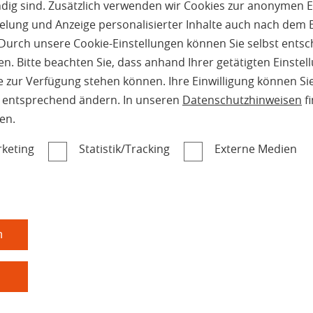
Mehr zu Parkettböden
g sind. Zusätzlich verwenden wir Cookies zur anonymen E
pielung und Anzeige personalisierter Inhalte auch nach dem
Durch unsere Cookie-Einstellungen können Sie selbst entsc
n. Bitte beachten Sie, dass anhand Ihrer getätigten Einstell
 zur Verfügung stehen können. Ihre Einwilligung können Sie
n entsprechend ändern. In unseren
Datenschutzhinweisen
fi
en.
keting
Statistik/Tracking
Externe Medien
n
n
Innenausbau
|
Wand und Decke