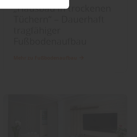
„Hausbau in trockenen
Tüchern“ – Dauerhaft
tragfähiger
Fußbodenaufbau
Mehr zu Fußbodenaufbau