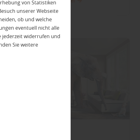
Mehr zum Türenwechsel
rhebung von Statistiken
 Besuch unserer Webseite
heiden, ob und welche
ungen eventuell nicht alle
 jederzeit widerrufen und
nden Sie weitere
Boden