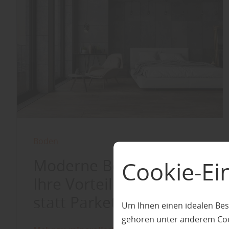
Boden
Moderne Böden und
Cookie-Ei
Ihre Vorteile - Stein
statt Parkett
Um Ihnen einen idealen Bes
gehören unter anderem Cook