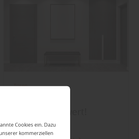
Türen
Türwechsel
empfehlenswert!
Warum?
annte Cookies ein. Dazu
 unserer kommerziellen