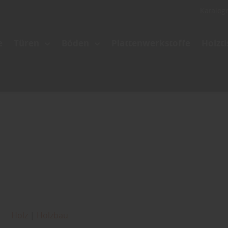
Katalog
e
Türen
Böden
Plattenwerkstoffe
Holzt
Holz
|
Holzbau