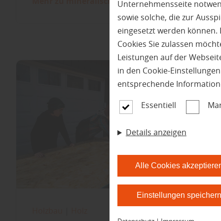
Mehr zu mineralischen ...
Unternehmensseite notwendi
sowie solche, die zur Auss
eingesetzt werden können. 
Cookies Sie zulassen möchte
Leistungen auf der Webseite
in den Cookie-Einstellunge
entsprechende Information
Essentiell
Mar
Details anzeigen
Alle Cookies akzeptiere
Einstellungen speicher
Holzbau
|
Holz
Datenschutz
|
Impressum