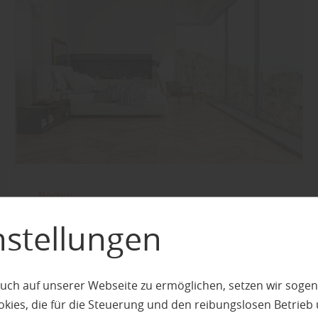
Boden
Welches Holz eignet
nstellungen
sich am besten für
meinen Parkettboden?
uch auf unserer Webseite zu ermöglichen, setzen wir sogen
ies, die für die Steuerung und den reibungslosen Betrieb