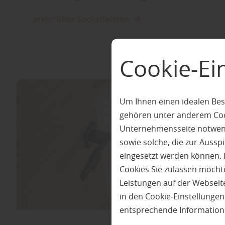
mehr über Sockelleisten
Cookie-Ei
Um Ihnen einen idealen Bes
gehören unter anderem Cook
Unternehmensseite notwendi
sowie solche, die zur Auss
eingesetzt werden können. 
Cookies Sie zulassen möchte
Leistungen auf der Webseite
in den Cookie-Einstellunge
entsprechende Information