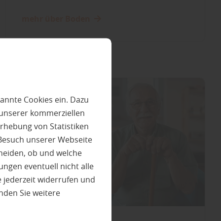
mehr über Boden
annte Cookies ein. Dazu
 unserer kommerziellen
rhebung von Statistiken
 Besuch unserer Webseite
heiden, ob und welche
ungen eventuell nicht alle
 jederzeit widerrufen und
nden Sie weitere