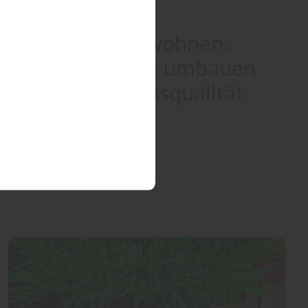
Bauelemente
|
Boden
Barrierefrei wohnen:
Altersgerecht umbauen
sichert Lebensqualität
mehr darüber