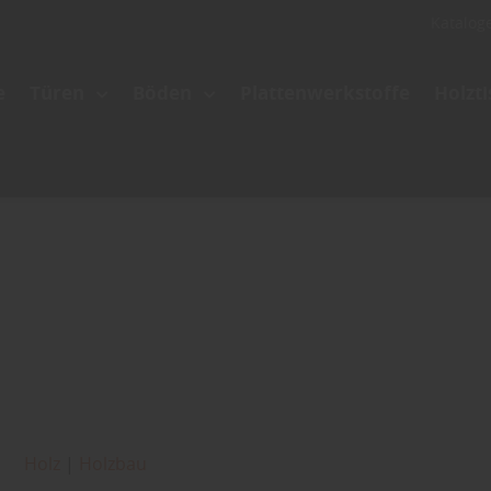
Katalog
e
Türen
Böden
Plattenwerkstoffe
Holzt
Holz
|
Holzbau