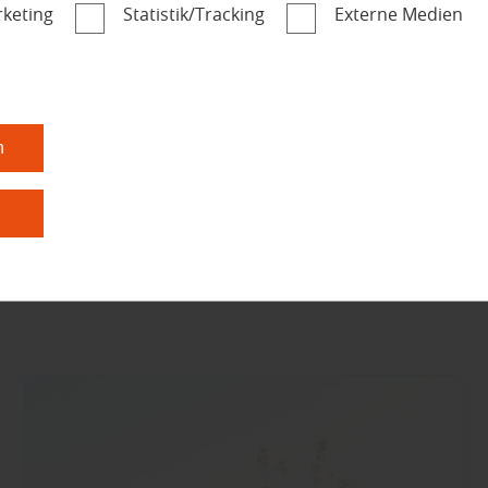
keting
Statistik/Tracking
Externe Medien
Wand und Decke
5 Trends für Deine
Wand: So bringst Du
neuen Schwung in
n
Deinen Wohnraum!
n
mehr über Wände im ...