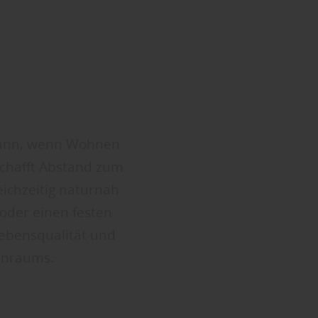
dann, wenn Wohnen
chafft Abstand zum
eichzeitig naturnah
 oder einen festen
Lebensqualität und
ohnraums.