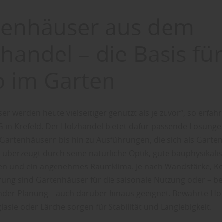
tenhäuser aus dem
handel – die Basis fü
o im Garten
r werden heute vielseitiger genutzt als je zuvor“, so erfäh
 in Krefeld. Der Holzhandel bietet dafür passende Lösunge
 Gartenhäusern bis hin zu Ausführungen, die sich als Garten
z überzeugt durch seine natürliche Optik, gute bauphysikali
en und ein angenehmes Raumklima. Je nach Wandstärke, K
ung sind Gartenhäuser für die saisonale Nutzung oder – be
der Planung – auch darüber hinaus geeignet. Bewährte Hol
lasie oder Lärche sorgen für Stabilität und Langlebigkeit.