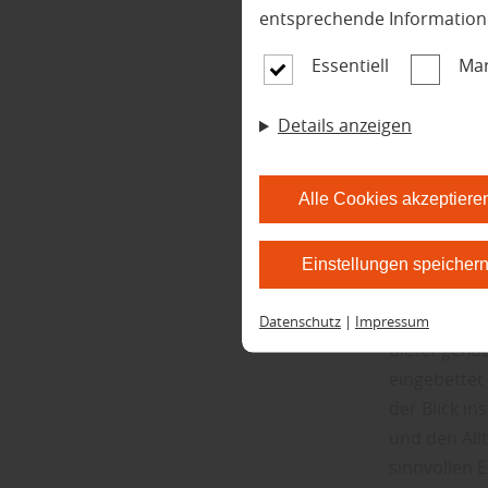
entsprechende Information
Bild mit KI e
Essentiell
Mar
Arbe
Details anzeigen
waru
imme
Alle Cookies akzeptiere
Einstellungen speicher
Wenn Wohne
Wunsch nach
Datenschutz
|
Impressum
bietet gena
eingebettet
der Blick i
und den Allt
sinnvollen 