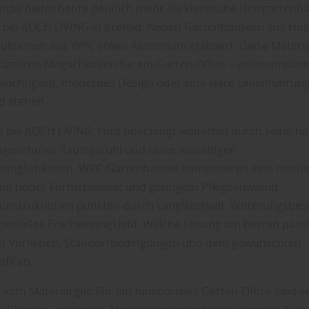
ndel bietet heute deutlich mehr als klassische Holzgartenhä
 bei KOCH LIVING in Krefeld. Neben Gartenhäusern aus Hol
uktionen aus WPC sowie Aluminium etabliert. Diese Materia
sätzliche Möglichkeiten für ein Garten-Office – insbesonder
leichtigkeit, modernes Design oder eine klare Linienführun
d stehen.
 bei KOCH LIVING: Holz überzeugt weiterhin durch seine na
angenehmes Raumgefühl und seine vielseitigen
smöglichkeiten. WPC-Gartenhäuser kombinieren eine mode
t hoher Formstabilität und geringem Pflegeaufwand.
nstruktionen punkten durch Langlebigkeit, Witterungsbest
tgemäßes Erscheinungsbild. Welche Lösung am besten passt
en Vorlieben, Standortbedingungen und dem gewünschten
fil ab.
om Material gilt: Für ein funktionales Garten-Office sind e