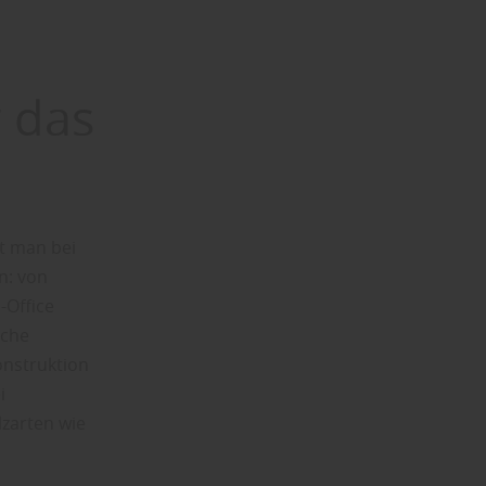
r das
rt man bei
n: von
-Office
sche
onstruktion
i
zarten wie