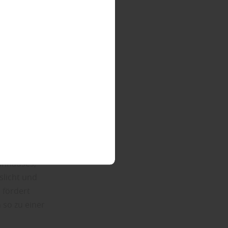
chst der
rten-Office
hnhauses,
slicht und
 fördert
 so zu einer