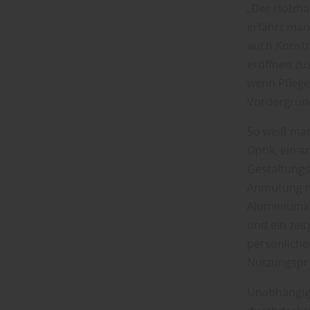
„Der Holzha
erfährt man
auch Konstr
eröffnen zu
wenn Pflege
Vordergrun
So weiß man
Optik, ein 
Gestaltung
Anmutung mi
Aluminiumko
und ein zei
persönlich
Nutzungspro
Unabhängig v