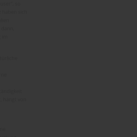
user“, so
z haben sich
lien
e dann,
g im
türliche
rne
ändigkeit
, hängt von
ine