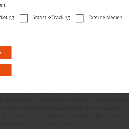
en.
rstellt
keting
Statistik/Tracking
Externe Medien
iten neu denken –
m ein Garten-Office
r gefragter wird
n
n
n und Arbeiten zunehmend miteinander verschmelzen, wä
 klaren Strukturen und einem ruhigen Rückzugsort. Ein Ga
u das: einen eigenständigen Arbeitsplatz außerhalb des Wo
 in die natürliche Umgebung des Gartens. Kurze Wege, Tage
ns Grüne schaffen eine Arbeitsatmosphäre, die Konzentration
ag spürbar entschleunigt. Für viele wird das Büro im Garten
Erweiterung des eigenen Wohnraums.