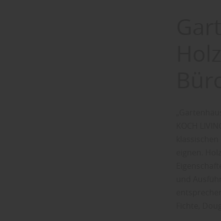
Gar
Holz
Bür
„Gartenhäuse
KOCH LIVING
klassischen
eignen. Hol
Eigenschaft
und Ausführ
entsprechen
Fichte, Doug