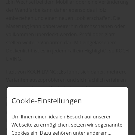
„Ein Wechsel bei dem Mobiliar oder eine Veränderung
der Wandfarbe kann daher ebenso das Holz
einbeziehen und einen neuen Look erschaffen. Die
Maserung kann dabei weiterhin durchscheinen oder
vollkommen überdeckt werden. Profil oder glatt
stellen weitere Varianten dar. Mit eingelassenem
Deckenlicht ist es in jedem Fall ein Highlight“, so KOCH
LIVING.
Fazit von KOCH LIVING: „Es lohnt sich daher, mehrere
Varianten auszuprobieren und sich fachlich erfahren
beraten zu lassen. Hierbei ist es nicht
ausschlaggebend, ob das Holz an Decke und Wand
Cookie-Einstellungen
bereits älter ist und ersetzt werden muss oder es als
neues Element im Raum steht. Durch passende
Um Ihnen einen idealen Besuch auf unserer
Entwürfe lässt sich vieles bereits vor der Umsetzung
Webseite zu ermöglichen, setzen wir sogenannte
entsprechend planen und abstimmen. Dazu gehören
Cookies ein. Dazu gehören unter anderem