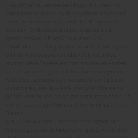
Holzständerbauten werden längst nicht mehr mit
Gipskarton verkleidet. Auch hier gibt es schöne und
sinnvolle Alternativen aus Holz. Die Holzpaneele
kommen für die Wand und Deckengestaltung
gleichermaßen in Frage. Ihre wärme- und
schallisolierenden Eigenschaften sind hervorragend,
und die Verarbeitung ist einfach. Wie Naturholz
müssen diese Paneele auch nicht aussehen – neben
Echtholzpaneelen gibt es dekorative Lösungen aus
MDF. Die sogenannten Dekorpaneele ermöglichen
optisch alles, von Holz-Strukturen über Oberflächen,
die wie Stein wirken, bis hin zur auffälligen Gestaltung
von verschiedenen Wohnbereichen innerhalb eines
Raums.“
KOCH LIVING weiter: „Deckenpaneele eignen sich
hervorragend, um dahinter Leitungen zu verstecken,
Decken abzuhängen oder ein versenktes Deckenlicht