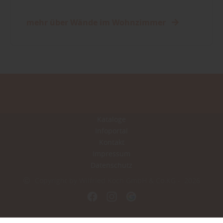
mehr über Wände im Wohnzimmer
Kataloge
Infoportal
Kontakt
Impressum
Datenschutz
Copyright by Wilfried Koch GmbH & Co.KG - 2026