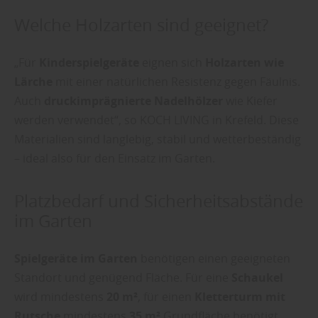
Welche Holzarten sind geeignet?
„Für
Kinderspielgeräte
eignen sich
Holzarten wie
Lärche
mit einer natürlichen Resistenz gegen Fäulnis.
Auch
druckimprägnierte Nadelhölzer
wie Kiefer
werden verwendet“, so KOCH LIVING in Krefeld. Diese
Materialien sind langlebig, stabil und wetterbeständig
– ideal also für den Einsatz im Garten.
Platzbedarf und Sicherheitsabstände
im Garten
Spielgeräte im Garten
benötigen einen geeigneten
Standort und genügend Fläche. Für eine
Schaukel
wird mindestens
20 m²
, für einen
Kletterturm mit
Rutsche
mindestens
35 m²
Grundfläche benötigt.