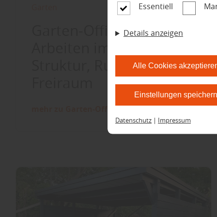
Essentiell
Mar
Garten
Garten-Office –
Details anzeigen
Arbeiten im Grünen mit
Struktur, Ruhe und
Alle Cookies akzeptiere
Freiraum
Einstellungen speicher
mehr zu Garten-Office
Datenschutz
|
Impressum