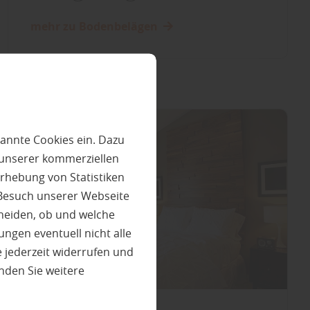
mehr zu Bodenbelägen
annte Cookies ein. Dazu
 unserer kommerziellen
rhebung von Statistiken
 Besuch unserer Webseite
heiden, ob und welche
ungen eventuell nicht alle
 jederzeit widerrufen und
nden Sie weitere