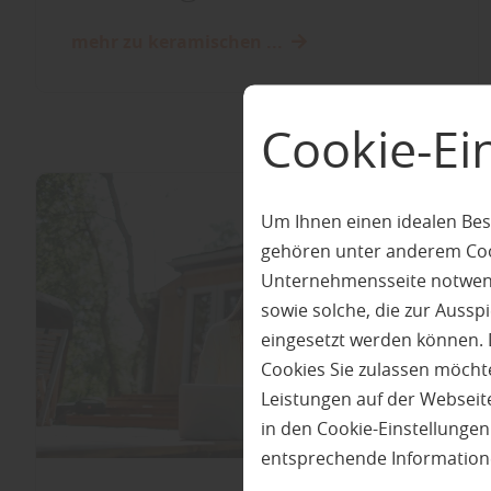
mehr zu keramischen ...
Cookie-Ei
Um Ihnen einen idealen Bes
gehören unter anderem Cook
Unternehmensseite notwendi
sowie solche, die zur Auss
eingesetzt werden können. 
Cookies Sie zulassen möchte
Leistungen auf der Webseite
in den Cookie-Einstellunge
entsprechende Information