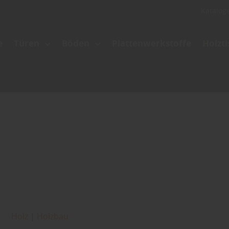
Katalog
e
Türen
Böden
Plattenwerkstoffe
Holzt
Holz
|
Holzbau