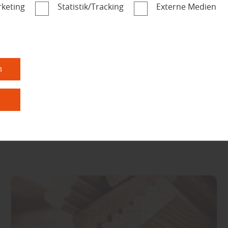
keting
Statistik/Tracking
Externe Medien
Garten
Windschutz für die
Terrasse – geschützt
sitzen, länger genießen
n
n
mehr zu Windschutz