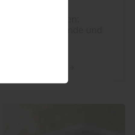
Wand und Decke
Akzente setzen:
Moderne Wände und
Decken
Mehr zu Wand + Decke